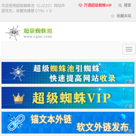
开通超级蜘蛛VIP
搜索
欢迎使用超级蜘蛛池（CJZZC）网站外
链优化，收藏快捷键 CTRL + D
收藏本站
超
级
蜘
蛛
池