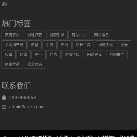
识!
热门标签
百度算法
蜘蛛抓取
搜索引擎
网站SEO
网站排名
关键词布局
流量
引流
外链
站长工具
标题优化
收录
权重
网赚
创业
广告
友情链接
网站建设
营销推广
网络营销
软文营销
联系我们
2367666958
admin#cjzzc.com