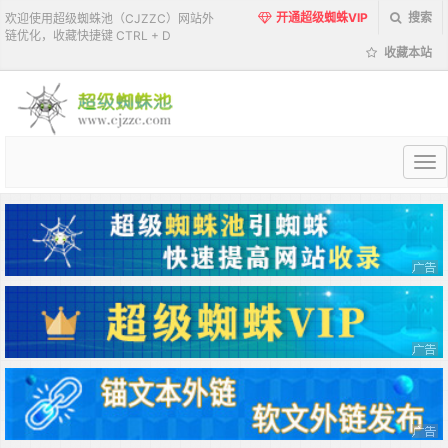
开通超级蜘蛛VIP
搜索
欢迎使用超级蜘蛛池（CJZZC）网站外
链优化，收藏快捷键 CTRL + D
收藏本站
超
级
蜘
蛛
池