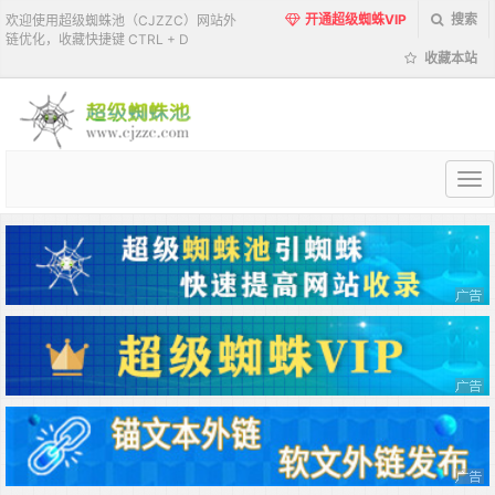
开通超级蜘蛛VIP
搜索
欢迎使用超级蜘蛛池（CJZZC）网站外
链优化，收藏快捷键 CTRL + D
收藏本站
超
级
蜘
蛛
池