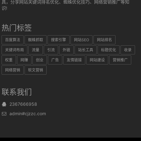
具，分享网站关键词排名优化、蜘蛛优化技巧、网络营销推广等知
识!
热门标签
百度算法
蜘蛛抓取
搜索引擎
网站SEO
网站排名
关键词布局
流量
引流
外链
站长工具
标题优化
收录
权重
网赚
创业
广告
友情链接
网站建设
营销推广
网络营销
软文营销
联系我们
2367666958
admin#cjzzc.com