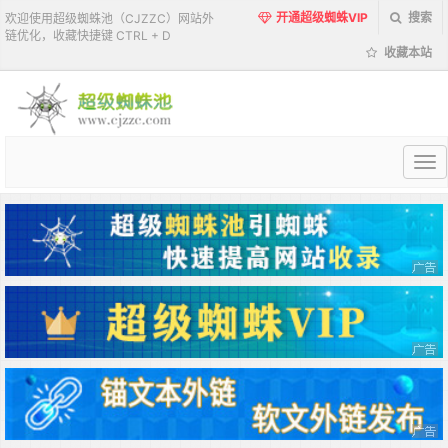
开通超级蜘蛛VIP
搜索
欢迎使用超级蜘蛛池（CJZZC）网站外
链优化，收藏快捷键 CTRL + D
收藏本站
超
级
蜘
蛛
池