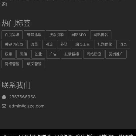
识!
热门标签
百度算法
蜘蛛抓取
搜索引擎
网站SEO
网站排名
关键词布局
流量
引流
外链
站长工具
标题优化
收录
权重
网赚
创业
广告
友情链接
网站建设
营销推广
网络营销
软文营销
联系我们
2367666958
admin#cjzzc.com