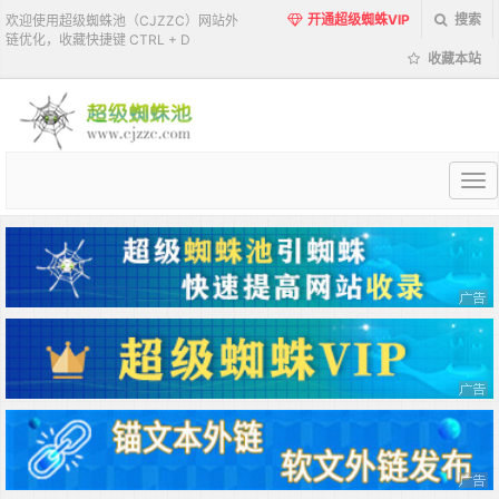
开通超级蜘蛛VIP
搜索
欢迎使用超级蜘蛛池（CJZZC）网站外
链优化，收藏快捷键 CTRL + D
收藏本站
超
级
蜘
蛛
池