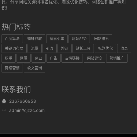
具，分享网站关键词排名优化、蜘蛛优化技巧、网络营销推广等知
识!
热门标签
百度算法
蜘蛛抓取
搜索引擎
网站SEO
网站排名
关键词布局
流量
引流
外链
站长工具
标题优化
收录
权重
网赚
创业
广告
友情链接
网站建设
营销推广
网络营销
软文营销
联系我们
2367666958
admin#cjzzc.com