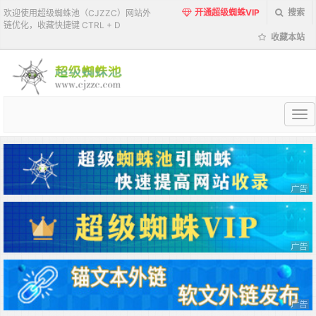
开通超级蜘蛛VIP
搜索
欢迎使用超级蜘蛛池（CJZZC）网站外
链优化，收藏快捷键 CTRL + D
收藏本站
超
级
蜘
蛛
池