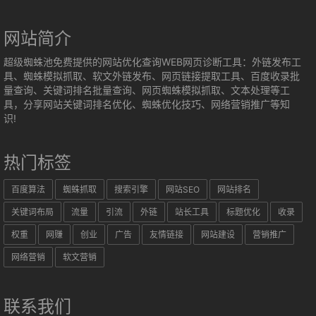
网站简介
超级蜘蛛池免费提供的网站优化查询WEB网页诊断工具：外链发布工
具、蜘蛛模拟抓取、软文外链发布、网页链接提取工具、百度收录批
量查询、关键词排名批量查询、网页蜘蛛模拟抓取、文本处理等工
具，分享网站关键词排名优化、蜘蛛优化技巧、网络营销推广等知
识!
热门标签
百度算法
蜘蛛抓取
搜索引擎
网站SEO
网站排名
关键词布局
流量
引流
外链
站长工具
标题优化
收录
权重
网赚
创业
广告
友情链接
网站建设
营销推广
网络营销
软文营销
联系我们