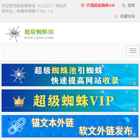
开通超级蜘蛛VIP
搜索
欢迎使用超级蜘蛛池（CJZZC）网站外
链优化，收藏快捷键 CTRL + D
收藏本站
超
级
蜘
蛛
池