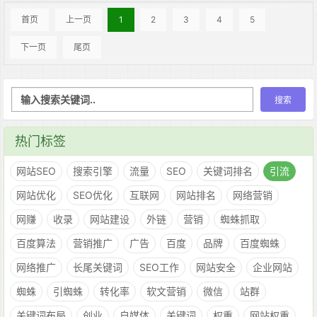
首页
上一页
1
2
3
4
5
下一页
尾页
热门标签
网站SEO
搜索引擎
流量
SEO
关键词排名
引流
网站优化
SEO优化
互联网
网站排名
网络营销
网赚
收录
网站建设
外链
营销
蜘蛛抓取
百度算法
营销推广
广告
百度
品牌
百度蜘蛛
网络推广
长尾关键词
SEO工作
网站安全
企业网站
蜘蛛
引蜘蛛
转化率
软文营销
微信
站群
关键词布局
创业
自媒体
关键词
权重
网站权重