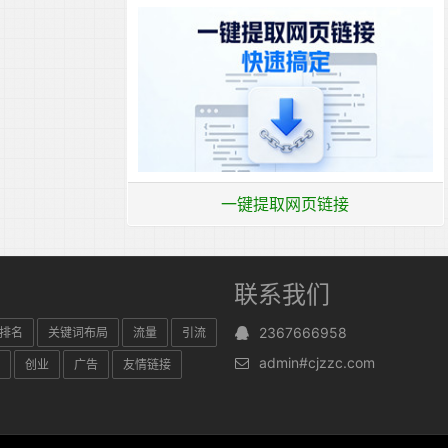
一键提取网页链接
联系我们
2367666958
排名
关键词布局
流量
引流
admin#cjzzc.com
创业
广告
友情链接