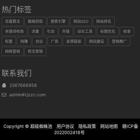
热门标签
百度算法
蜘蛛抓取
搜索引擎
网站SEO
网站排名
关键词布局
流量
引流
外链
站长工具
标题优化
收录
权重
网赚
创业
广告
友情链接
网站建设
营销推广
网络营销
软文营销
联系我们
2367666958
admin#cjzzc.com
Copyright ©
超级蜘蛛池
用户协议
隐私政策
网站地图
赣ICP备
2022002418号