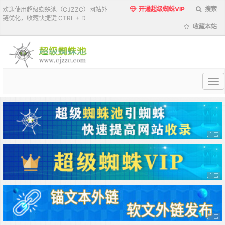
开通超级蜘蛛VIP
搜索
欢迎使用超级蜘蛛池（CJZZC）网站外
链优化，收藏快捷键 CTRL + D
收藏本站
超
级
蜘
蛛
池