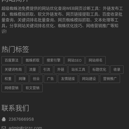
超级蜘蛛池免费提供的网站优化查询WEB网页诊断工具：外链发布工
具、蜘蛛模拟抓取、软文外链发布、网页链接提取工具、百度收录批
量查询、关键词排名批量查询、网页蜘蛛模拟抓取、文本处理等工
具，分享网站关键词排名优化、蜘蛛优化技巧、网络营销推广等知
识!
热门标签
百度算法
蜘蛛抓取
搜索引擎
网站SEO
网站排名
关键词布局
流量
引流
外链
站长工具
标题优化
收录
权重
网赚
创业
广告
友情链接
网站建设
营销推广
网络营销
软文营销
联系我们
2367666958
admin#cjzzc.com