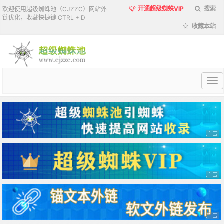
开通超级蜘蛛VIP
搜索
欢迎使用超级蜘蛛池（CJZZC）网站外
链优化，收藏快捷键 CTRL + D
收藏本站
超
级
蜘
蛛
池