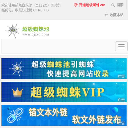
开通超级蜘蛛VIP
搜索
欢迎使用超级蜘蛛池（CJZZC）网站外
链优化，收藏快捷键 CTRL + D
收藏本站
超
级
蜘
蛛
池