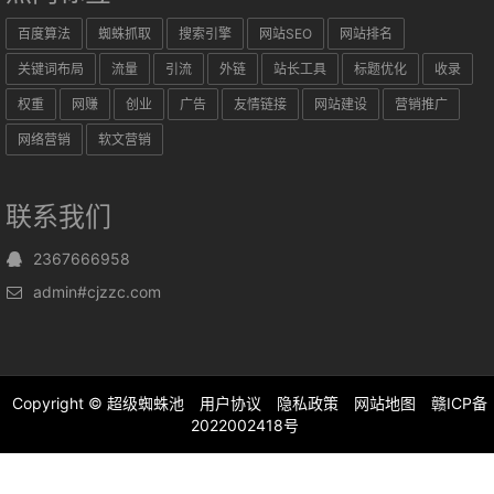
百度算法
蜘蛛抓取
搜索引擎
网站SEO
网站排名
关键词布局
流量
引流
外链
站长工具
标题优化
收录
权重
网赚
创业
广告
友情链接
网站建设
营销推广
网络营销
软文营销
联系我们
2367666958
admin#cjzzc.com
Copyright ©
超级蜘蛛池
用户协议
隐私政策
网站地图
赣ICP备
2022002418号