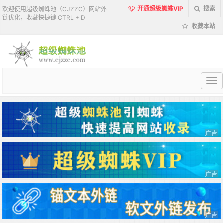
开通超级蜘蛛VIP
搜索
欢迎使用超级蜘蛛池（CJZZC）网站外
链优化，收藏快捷键 CTRL + D
收藏本站
超
级
蜘
蛛
池