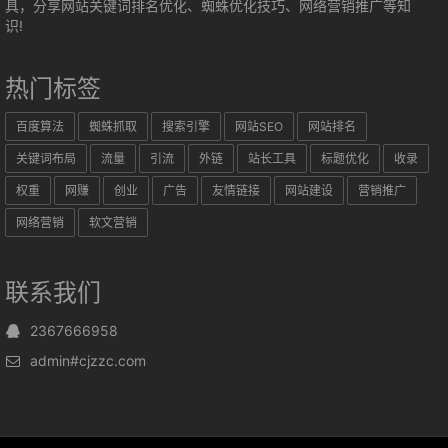
具，分享网站关键词排名优化、蜘蛛优化技巧、网络营销推广等知
识!
热门标签
百度算法
蜘蛛抓取
搜索引擎
网站SEO
网站排名
关键词布局
流量
引流
外链
站长工具
标题优化
收录
权重
网赚
创业
广告
友情链接
网站建设
营销推广
网络营销
软文营销
联系我们
2367666958
admin#cjzzc.com