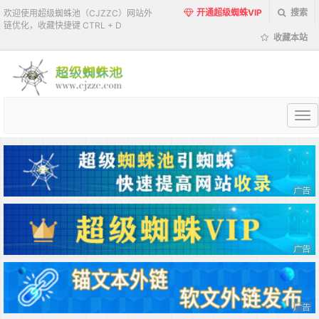
开通超级蜘蛛VIP
搜索
欢迎使用超级蜘蛛池（CJZZC）网站外
链优化，收藏快捷键 CTRL + D
收藏本站
超
级
蜘
蛛
池