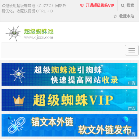
开通超级蜘蛛VIP
搜索
欢迎使用超级蜘蛛池（CJZZC）网站外
链优化，收藏快捷键 CTRL + D
收藏本站
超
级
蜘
蛛
池