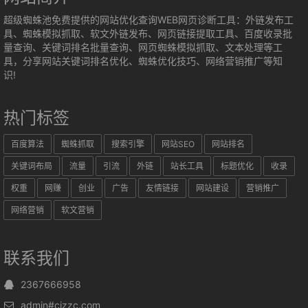
超级蜘蛛池免费提供的网站优化查询WEB网页诊断工具：外链发布工
具、蜘蛛模拟抓取、软文外链发布、网页链接提取工具、百度收录批
量查询、关键词排名批量查询、网页蜘蛛模拟抓取、文本处理等工
具，分享网站关键词排名优化、蜘蛛优化技巧、网络营销推广等知
识!
热门标签
百度算法
蜘蛛抓取
搜索引擎
网站SEO
网站排名
关键词布局
流量
引流
外链
站长工具
标题优化
收录
权重
网赚
创业
广告
友情链接
网站建设
营销推广
网络营销
软文营销
联系我们
2367666958
admin#cjzzc.com