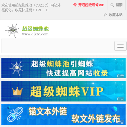
开通超级蜘蛛VIP
搜索
欢迎使用超级蜘蛛池（CJZZC）网站外
链优化，收藏快捷键 CTRL + D
收藏本站
超
级
蜘
蛛
池