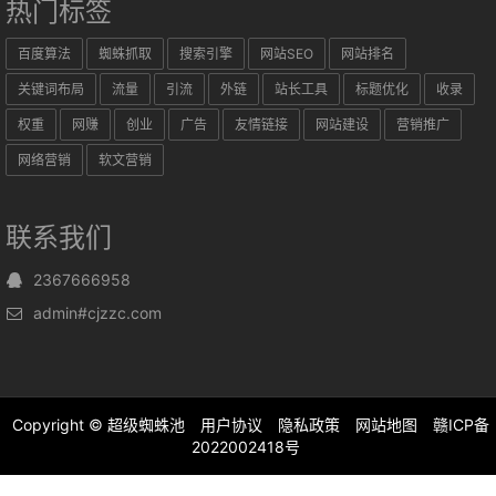
热门标签
百度算法
蜘蛛抓取
搜索引擎
网站SEO
网站排名
关键词布局
流量
引流
外链
站长工具
标题优化
收录
权重
网赚
创业
广告
友情链接
网站建设
营销推广
网络营销
软文营销
联系我们
2367666958
admin#cjzzc.com
Copyright ©
超级蜘蛛池
用户协议
隐私政策
网站地图
赣ICP备
2022002418号