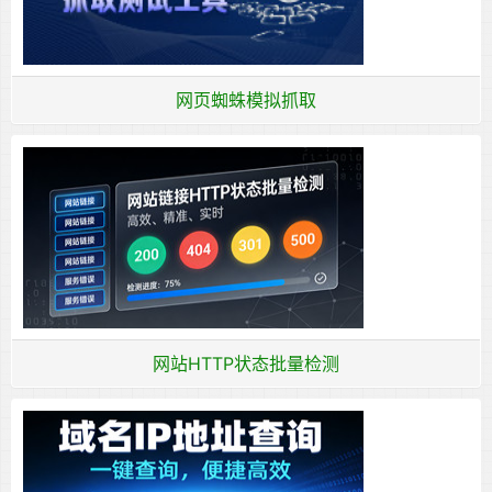
网页蜘蛛模拟抓取
网站HTTP状态批量检测