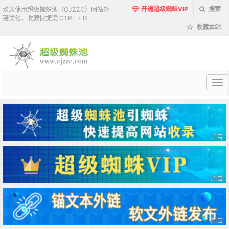
开通超级蜘蛛VIP
搜索
欢迎使用超级蜘蛛池（CJZZC）网站外
链优化，收藏快捷键 CTRL + D
收藏本站
超
级
蜘
蛛
池