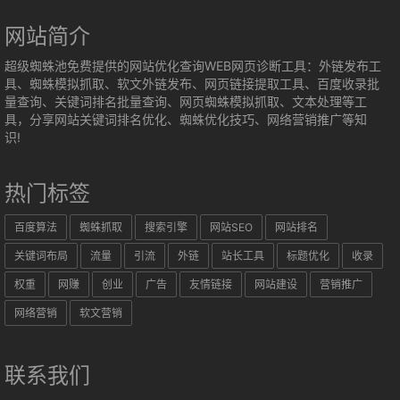
网站简介
超级蜘蛛池免费提供的网站优化查询WEB网页诊断工具：外链发布工
具、蜘蛛模拟抓取、软文外链发布、网页链接提取工具、百度收录批
量查询、关键词排名批量查询、网页蜘蛛模拟抓取、文本处理等工
具，分享网站关键词排名优化、蜘蛛优化技巧、网络营销推广等知
识!
热门标签
百度算法
蜘蛛抓取
搜索引擎
网站SEO
网站排名
关键词布局
流量
引流
外链
站长工具
标题优化
收录
权重
网赚
创业
广告
友情链接
网站建设
营销推广
网络营销
软文营销
联系我们