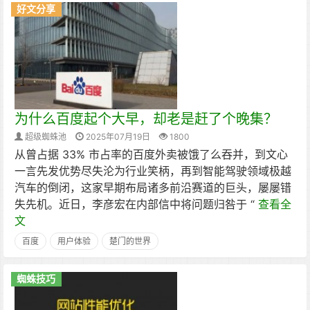
好文分享
为什么百度起个大早，却老是赶了个晚集？
超级蜘蛛池
2025年07月19日
1800
从曾占据 33% 市占率的百度外卖被饿了么吞并，到文心
一言先发优势尽失沦为行业笑柄，再到智能驾驶领域极越
汽车的倒闭，这家早期布局诸多前沿赛道的巨头，屡屡错
失先机。近日，李彦宏在内部信中将问题归咎于 “
查看全
文
百度
用户体验
楚门的世界
蜘蛛技巧