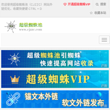
开通超级蜘蛛VIP
搜索
欢迎使用超级蜘蛛池（CJZZC）网站外
链优化，收藏快捷键 CTRL + D
收藏本站
超
级
蜘
蛛
池