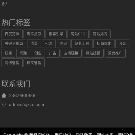
识!
热门标签
百度算法
蜘蛛抓取
搜索引擎
网站SEO
网站排名
关键词布局
流量
引流
外链
站长工具
标题优化
收录
权重
网赚
创业
广告
友情链接
网站建设
营销推广
网络营销
软文营销
联系我们
2367666958
admin#cjzzc.com
Copyright ©
超级蜘蛛池
用户协议
隐私政策
网站地图
赣ICP备