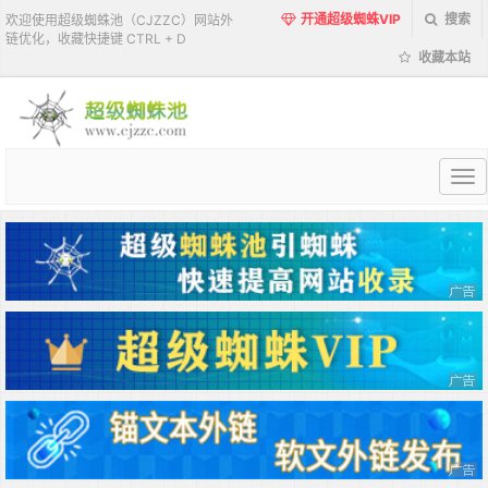
开通超级蜘蛛VIP
搜索
欢迎使用超级蜘蛛池（CJZZC）网站外
链优化，收藏快捷键 CTRL + D
收藏本站
超
级
蜘
蛛
池