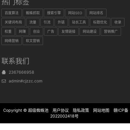
热门标签
百度算法
蜘蛛抓取
搜索引擎
网站SEO
网站排名
关键词布局
流量
引流
外链
站长工具
标题优化
收录
权重
网赚
创业
广告
友情链接
网站建设
营销推广
网络营销
软文营销
联系我们
2367666958
admin#cjzzc.com
Copyright ©
超级蜘蛛池
用户协议
隐私政策
网站地图
赣ICP备
2022002418号