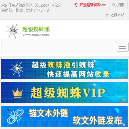
开通超级蜘蛛VIP
搜索
欢迎使用超级蜘蛛池（CJZZC）网站外
链优化，收藏快捷键 CTRL + D
收藏本站
超
级
蜘
蛛
池