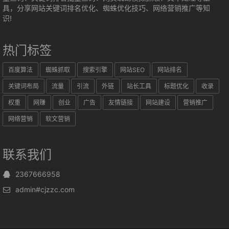
具，分享网站关键词排名优化、蜘蛛优化技巧、网络营销推广等知
识!
热门标签
百度算法
蜘蛛抓取
搜索引擎
网站SEO
网站排名
关键词布局
流量
引流
外链
站长工具
标题优化
收录
权重
网赚
创业
广告
友情链接
网站建设
营销推广
网络营销
软文营销
联系我们
2367666958
admin#cjzzc.com