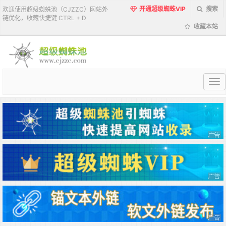
开通超级蜘蛛VIP
搜索
欢迎使用超级蜘蛛池（CJZZC）网站外
链优化，收藏快捷键 CTRL + D
收藏本站
超
级
蜘
蛛
池