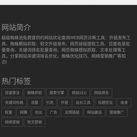
网站简介
超级蜘蛛池免费提供的网站优化查询WEB网页诊断工具：外链发布工
具、蜘蛛模拟抓取、软文外链发布、网页链接提取工具、百度收录批
量查询、关键词排名批量查询、网页蜘蛛模拟抓取、文本处理等工
具，分享网站关键词排名优化、蜘蛛优化技巧、网络营销推广等知
识!
热门标签
百度算法
蜘蛛抓取
搜索引擎
网站SEO
网站排名
关键词布局
流量
引流
外链
站长工具
标题优化
收录
权重
网赚
创业
广告
友情链接
网站建设
营销推广
网络营销
软文营销