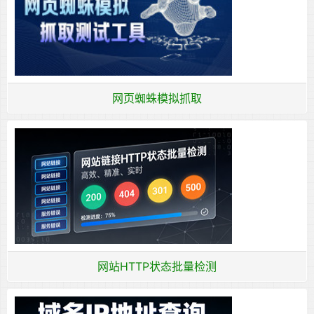
网页蜘蛛模拟抓取
网站HTTP状态批量检测