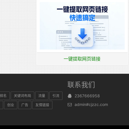
一键提取网页链接
联系我们
2367666958
排名
关键词布局
流量
引流
admin#cjzzc.com
创业
广告
友情链接