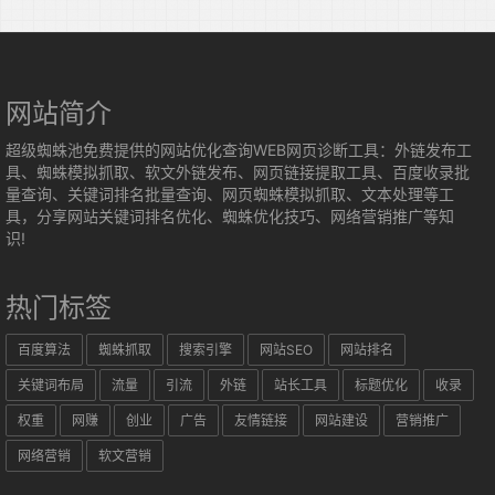
网站简介
超级蜘蛛池免费提供的网站优化查询WEB网页诊断工具：外链发布工
具、蜘蛛模拟抓取、软文外链发布、网页链接提取工具、百度收录批
量查询、关键词排名批量查询、网页蜘蛛模拟抓取、文本处理等工
具，分享网站关键词排名优化、蜘蛛优化技巧、网络营销推广等知
识!
热门标签
百度算法
蜘蛛抓取
搜索引擎
网站SEO
网站排名
关键词布局
流量
引流
外链
站长工具
标题优化
收录
权重
网赚
创业
广告
友情链接
网站建设
营销推广
网络营销
软文营销