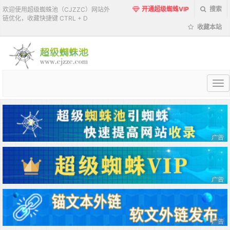
开通超级蜘蛛VIP
搜索
欢迎使用超级蜘蛛池（CJZZC）网站外
链优化，收藏快捷键 CTRL + D
收藏本站
超
级
蜘
蛛
池