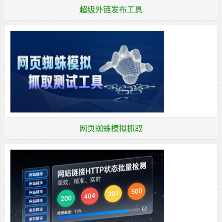
超级外链发布工具
网页蜘蛛模拟抓取