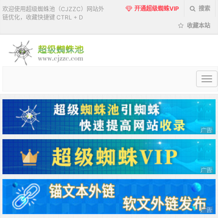
开通超级蜘蛛VIP
搜索
欢迎使用超级蜘蛛池（CJZZC）网站外
链优化，收藏快捷键 CTRL + D
收藏本站
超
级
蜘
蛛
池