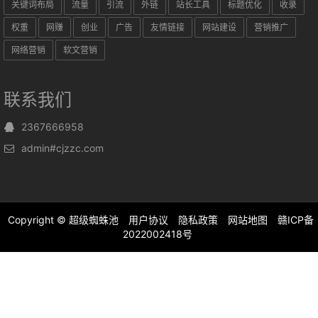
关键词布局
流量
引流
外链
站长工具
标题优化
收录
权重
网赚
创业
广告
友情链接
网站建设
营销推广
网络营销
软文营销
联系我们
2367666958
admin#cjzzc.com
Copyright ©
超级蜘蛛池
用户协议
隐私政策
网站地图
赣ICP备
2022002418号