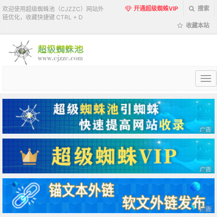
开通超级蜘蛛VIP
搜索
欢迎使用超级蜘蛛池（CJZZC）网站外
链优化，收藏快捷键 CTRL + D
收藏本站
超
级
蜘
蛛
池