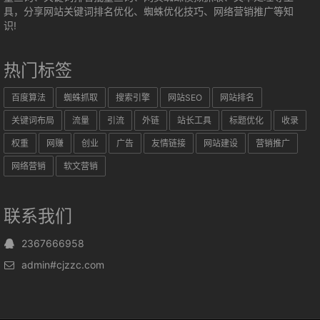
具，分享网站关键词排名优化、蜘蛛优化技巧、网络营销推广等知
识!
热门标签
百度算法
蜘蛛抓取
搜索引擎
网站SEO
网站排名
关键词布局
流量
引流
外链
站长工具
标题优化
收录
权重
网赚
创业
广告
友情链接
网站建设
营销推广
网络营销
软文营销
联系我们
2367666958
admin#cjzzc.com