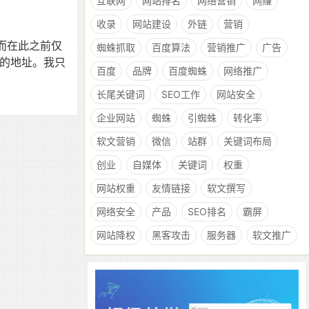
互联网
网站排名
网络营销
网赚
收录
网站建设
外链
营销
而在此之前仅
蜘蛛抓取
百度算法
营销推广
广告
理的地址。我只
百度
品牌
百度蜘蛛
网络推广
长尾关键词
SEO工作
网站安全
企业网站
蜘蛛
引蜘蛛
转化率
软文营销
微信
站群
关键词布局
创业
自媒体
关键词
权重
网站权重
友情链接
软文撰写
网络安全
产品
SEO排名
霸屏
网站降权
黑客攻击
服务器
软文推广