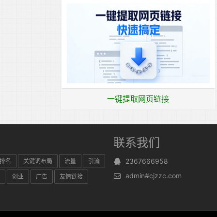
一键提取网页链接
联系我们
2367666958
排名
关键词布局
流量
引流
admin#cjzzc.com
创业
广告
友情链接