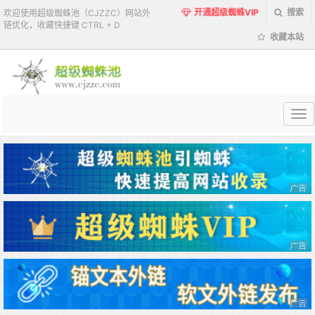
开通超级蜘蛛VIP
搜索
欢迎使用超级蜘蛛池（CJZZC）网站外
链优化，收藏快捷键 CTRL + D
收藏本站
超
级
蜘
蛛
池