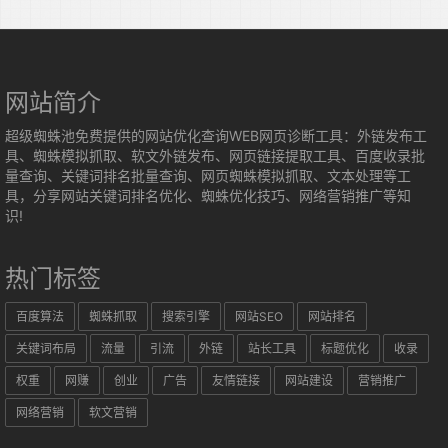
网站简介
超级蜘蛛池免费提供的网站优化查询WEB网页诊断工具：外链发布工
具、蜘蛛模拟抓取、软文外链发布、网页链接提取工具、百度收录批
量查询、关键词排名批量查询、网页蜘蛛模拟抓取、文本处理等工
具，分享网站关键词排名优化、蜘蛛优化技巧、网络营销推广等知
识!
热门标签
百度算法
蜘蛛抓取
搜索引擎
网站SEO
网站排名
关键词布局
流量
引流
外链
站长工具
标题优化
收录
权重
网赚
创业
广告
友情链接
网站建设
营销推广
网络营销
软文营销