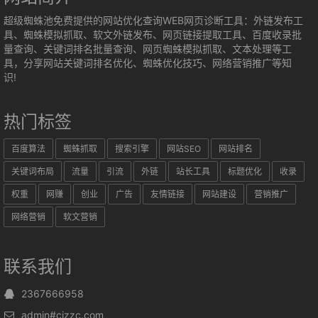
超级蜘蛛池免费提供的网站优化查询WEB网页诊断工具：外链发布工
具、蜘蛛模拟抓取、软文外链发布、网页链接提取工具、百度收录批
量查询、关键词排名批量查询、网页蜘蛛模拟抓取、文本处理等工
具，分享网站关键词排名优化、蜘蛛优化技巧、网络营销推广等知
识!
热门标签
百度算法
蜘蛛抓取
搜索引擎
网站SEO
网站排名
关键词布局
流量
引流
外链
站长工具
标题优化
收录
权重
网赚
创业
广告
友情链接
网站建设
营销推广
网络营销
软文营销
联系我们
2367666958
admin#cjzzc.com