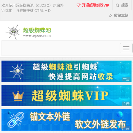
开通超级蜘蛛VIP
搜索
欢迎使用超级蜘蛛池（CJZZC）网站外
链优化，收藏快捷键 CTRL + D
收藏本站
超
级
蜘
蛛
池