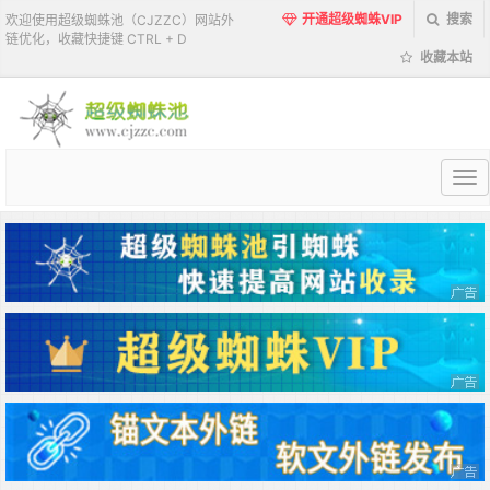
开通超级蜘蛛VIP
搜索
欢迎使用超级蜘蛛池（CJZZC）网站外
链优化，收藏快捷键 CTRL + D
收藏本站
超
级
蜘
蛛
池