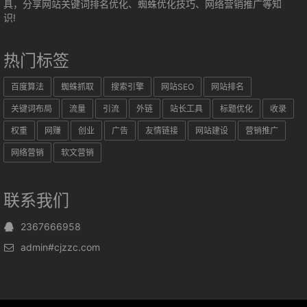
具，分享网站关键词排名优化、蜘蛛优化技巧、网络营销推广等知
识!
热门标签
百度算法
蜘蛛抓取
搜索引擎
网站SEO
网站排名
关键词布局
流量
引流
外链
站长工具
标题优化
收录
权重
网赚
创业
广告
友情链接
网站建设
营销推广
网络营销
软文营销
联系我们
2367666958
admin#cjzzc.com