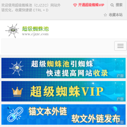
开通超级蜘蛛VIP
搜索
欢迎使用超级蜘蛛池（CJZZC）网站外
链优化，收藏快捷键 CTRL + D
收藏本站
超
级
蜘
蛛
池