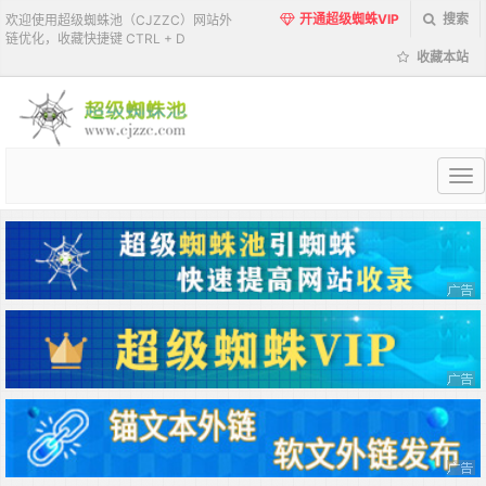
开通超级蜘蛛VIP
搜索
欢迎使用超级蜘蛛池（CJZZC）网站外
链优化，收藏快捷键 CTRL + D
收藏本站
超
级
蜘
蛛
池