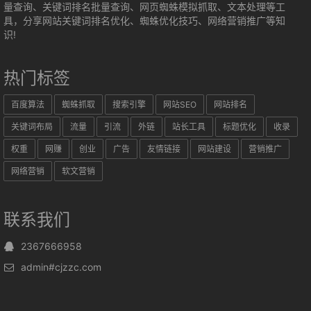
量查询、关键词排名批量查询、网页蜘蛛模拟抓取、文本处理等工
具，分享网站关键词排名优化、蜘蛛优化技巧、网络营销推广等知
识!
热门标签
百度算法
蜘蛛抓取
搜索引擎
网站SEO
网站排名
关键词布局
流量
引流
外链
站长工具
标题优化
收录
权重
网赚
创业
广告
友情链接
网站建设
营销推广
网络营销
软文营销
联系我们
2367666958
admin#cjzzc.com