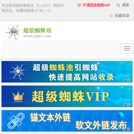
开通超级蜘蛛VIP
搜索
欢迎使用超级蜘蛛池（CJZZC）网站外
链优化，收藏快捷键 CTRL + D
收藏本站
超
级
蜘
蛛
池