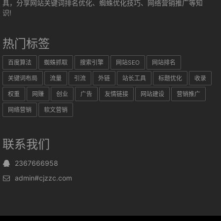
具，分享网站关键词排名优化、蜘蛛优化技巧、网络营销推广等知
识!
热门标签
百度算法
蜘蛛抓取
搜索引擎
网站SEO
网站排名
关键词布局
流量
引流
外链
站长工具
标题优化
收录
权重
网赚
创业
广告
友情链接
网站建设
营销推广
网络营销
软文营销
联系我们
2367666958
admin#cjzzc.com