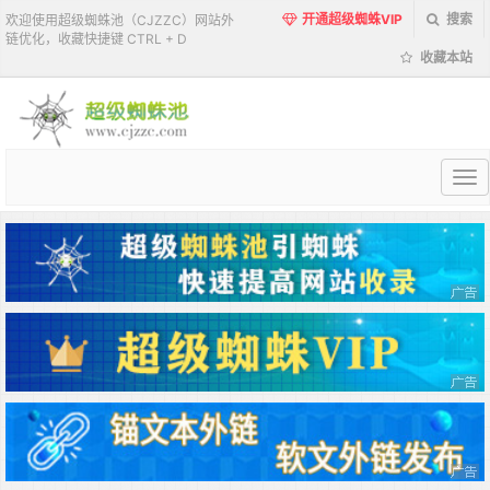
开通超级蜘蛛VIP
搜索
欢迎使用超级蜘蛛池（CJZZC）网站外
链优化，收藏快捷键 CTRL + D
收藏本站
超
级
蜘
蛛
池