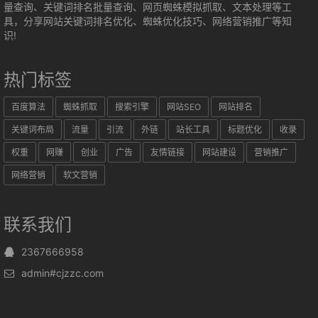
量查询、关键词排名批量查询、网页蜘蛛模拟抓取、文本处理等工
具，分享网站关键词排名优化、蜘蛛优化技巧、网络营销推广等知
识!
热门标签
百度算法
蜘蛛抓取
搜索引擎
网站SEO
网站排名
关键词布局
流量
引流
外链
站长工具
标题优化
收录
权重
网赚
创业
广告
友情链接
网站建设
营销推广
网络营销
软文营销
联系我们
2367666958
admin#cjzzc.com