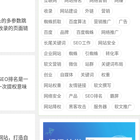
互联网
网站排名
网络营销
网赚
收录
网站建设
外链
营销
头的多参数跳
蜘蛛抓取
百度算法
营销推广
广告
收录的页面链
百度
品牌
百度蜘蛛
网络推广
长尾关键词
SEO工作
网站安全
企业网站
蜘蛛
引蜘蛛
转化率
软文营销
微信
站群
关键词布局
创业
自媒体
关键词
权重
SEO排名是一
网站权重
友情链接
软文撰写
一次提权意味
网络安全
产品
SEO排名
霸屏
网站降权
黑客攻击
服务器
软文推广
网站，打造自