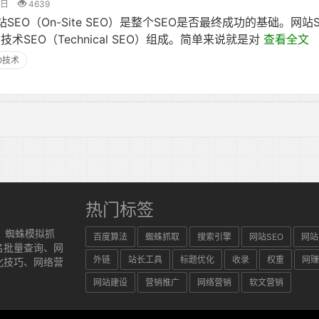
6日
4639
SEO（On-Site SEO）是整个SEO是否最终成功的基础。网站
）与技术SEO（Technical SEO）组成。简单来说就是对
查看全文
O技术
热门标签
、蜘蛛模拟抓
百度算法
蜘蛛抓取
搜索引擎
网站SEO
网站
名批量查询、网
外链
站长工具
标题优化
收录
权重
网赚
化技巧、网络营
网站建设
营销推广
网络营销
软文营销