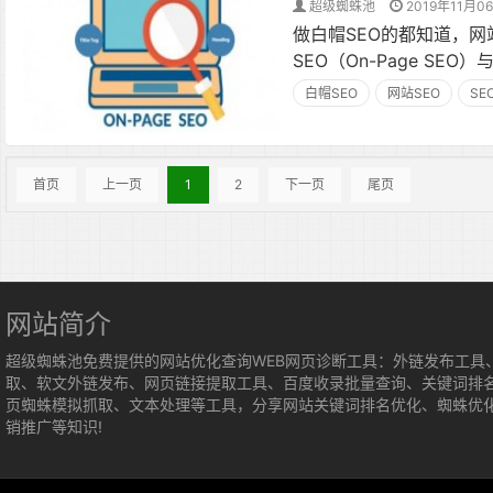
超级蜘蛛池
2019年11月0
做白帽SEO的都知道，网站
SEO（On-Page SEO
白帽SEO
网站SEO
SE
首页
上一页
1
2
下一页
尾页
网站简介
超级蜘蛛池免费提供的网站优化查询WEB网页诊断工具：外链发布工具
取、软文外链发布、网页链接提取工具、百度收录批量查询、关键词排
页蜘蛛模拟抓取、文本处理等工具，分享网站关键词排名优化、蜘蛛优
销推广等知识!