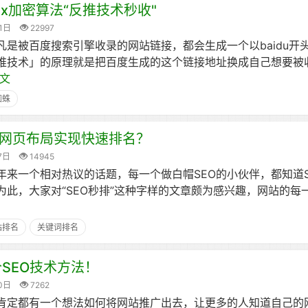
=xxx加密算法“反推技术秒收"
1日
22997
凡是被百度搜索引擎收录的网站链接，都会生成一个以baidu开
推技术」的原理就是把百度生成的这个链接地址换成自己想要被
文
蜘蛛
过网页布局实现快速排名？
7日
14945
年来一个相对热议的话题，每一个做白帽SEO的小伙伴，都知道
为此，大家对“SEO秒排”这种字样的文章颇为感兴趣，网站的每
站排名
关键词排名
个SEO技术方法！
0日
7262
肯定都有一个想法如何将网站推广出去，让更多的人知道自己的