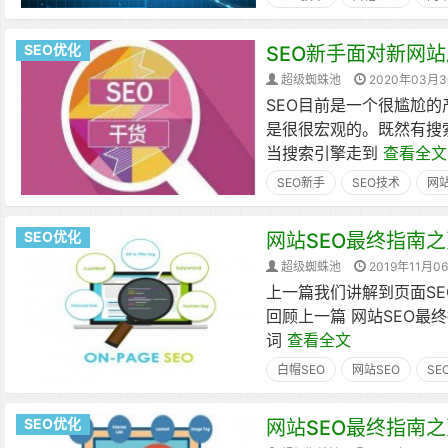
SEO优化
SEO新手面对新网
超级蜘蛛池
2020年03月
SEO目前是一个很尴尬
是很很宏观的。既然有搜
当搜索引擎走到
查看全文
SEO新手
SEO技术
网
SEO优化
网站SEO最终指南之
超级蜘蛛池
2019年11月0
上一篇我们讲解到页面S
回顾上一篇 网站SEO最终
词
查看全文
白帽SEO
网站SEO
SE
SEO优化
网站SEO最终指南之