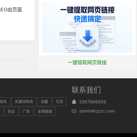
SEO由页面
一键提取网页链接
联系我们
2367666958
排名
关键词布局
流量
引流
admin#cjzzc.com
创业
广告
友情链接