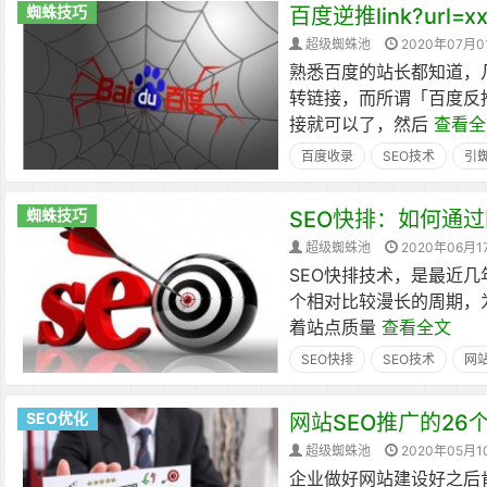
蜘蛛技巧
百度逆推link?url
超级蜘蛛池
2020年07月0
熟悉百度的站长都知道，
转链接，而所谓「百度反
接就可以了，然后
查看全
百度收录
SEO技术
引
蜘蛛技巧
SEO快排：如何通
超级蜘蛛池
2020年06月1
SEO快排技术，是最近几
个相对比较漫长的周期，
着站点质量
查看全文
SEO快排
SEO技术
网
SEO优化
网站SEO推广的26
超级蜘蛛池
2020年05月1
企业做好网站建设好之后