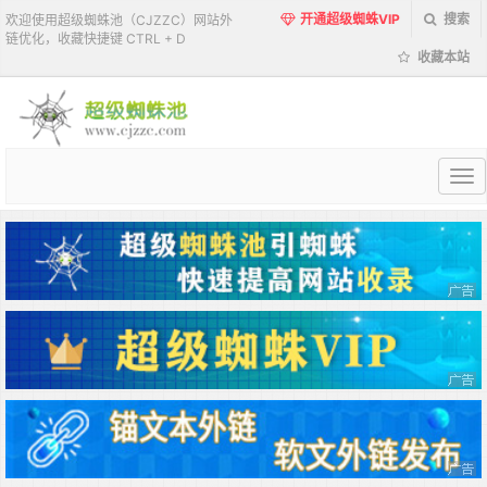
开通超级蜘蛛VIP
搜索
欢迎使用超级蜘蛛池（CJZZC）网站外
链优化，收藏快捷键 CTRL + D
收藏本站
超
级
蜘
蛛
池