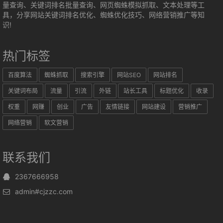
量查询、关键词排名批量查询、网页蜘蛛模拟抓取、文本处理等工
具，分享网站关键词排名优化、蜘蛛优化技巧、网络营销推广等知
识!
热门标签
百度算法
蜘蛛抓取
搜索引擎
网站SEO
网站排名
关键词布局
流量
引流
外链
站长工具
标题优化
收录
权重
网赚
创业
广告
友情链接
网站建设
营销推广
网络营销
软文营销
联系我们
2367666958
admin#cjzzc.com