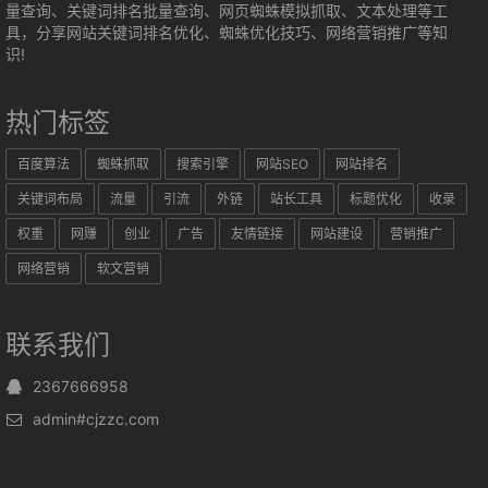
量查询、关键词排名批量查询、网页蜘蛛模拟抓取、文本处理等工
具，分享网站关键词排名优化、蜘蛛优化技巧、网络营销推广等知
识!
热门标签
百度算法
蜘蛛抓取
搜索引擎
网站SEO
网站排名
关键词布局
流量
引流
外链
站长工具
标题优化
收录
权重
网赚
创业
广告
友情链接
网站建设
营销推广
网络营销
软文营销
联系我们
2367666958
admin#cjzzc.com