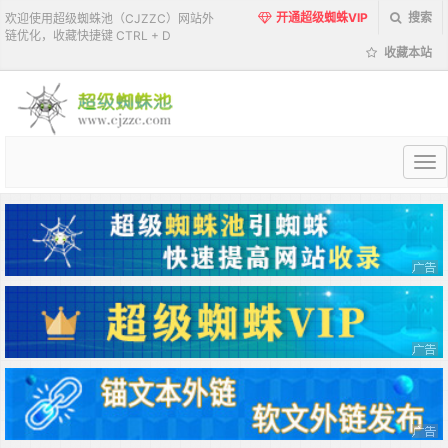
开通超级蜘蛛VIP
搜索
欢迎使用超级蜘蛛池（CJZZC）网站外
链优化，收藏快捷键 CTRL + D
收藏本站
超
级
蜘
蛛
池