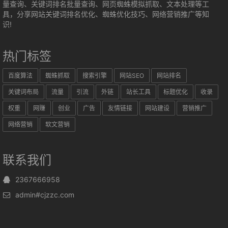
量查询、关键词排名批量查询、网页蜘蛛模拟抓取、文本处理等工
具，分享网站关键词排名优化、蜘蛛优化技巧、网络营销推广等知
识!
热门标签
百度算法
蜘蛛抓取
搜索引擎
网站SEO
网站排名
关键词布局
流量
引流
外链
站长工具
标题优化
收录
权重
网赚
创业
广告
友情链接
网站建设
营销推广
网络营销
软文营销
联系我们
2367666958
admin#cjzzc.com