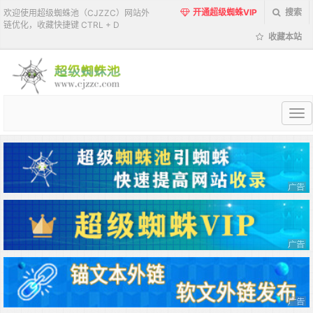
开通超级蜘蛛VIP
搜索
欢迎使用超级蜘蛛池（CJZZC）网站外
链优化，收藏快捷键 CTRL + D
收藏本站
超
级
蜘
蛛
池