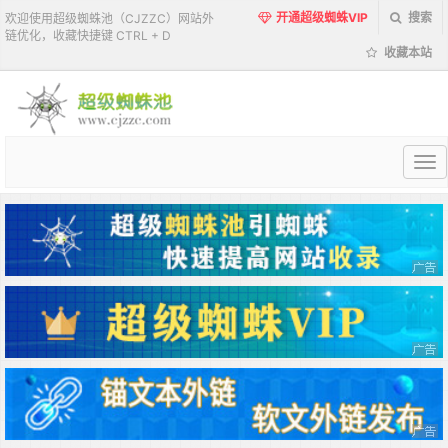
开通超级蜘蛛VIP
搜索
欢迎使用超级蜘蛛池（CJZZC）网站外
链优化，收藏快捷键 CTRL + D
收藏本站
超
级
蜘
蛛
池