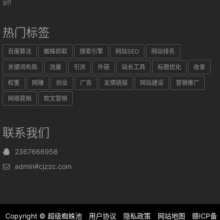
识!
热门标签
百度算法
蜘蛛抓取
搜索引擎
网站SEO
网站排名
关键词布局
流量
引流
外链
站长工具
标题优化
收录
权重
网赚
创业
广告
友情链接
网站建设
营销推广
网络营销
软文营销
联系我们
2367666958
admin#cjzzc.com
Copyright ©
超级蜘蛛池
用户协议
隐私政策
网站地图
赣ICP备