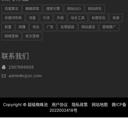
百度算法
蜘蛛抓取
搜索引擎
网站SEO
网站排名
关键词布局
流量
引流
外链
站长工具
标题优化
收录
权重
网赚
创业
广告
友情链接
网站建设
营销推广
网络营销
软文营销
联系我们
2367666958
admin#cjzzc.com
Copyright ©
超级蜘蛛池
用户协议
隐私政策
网站地图
赣ICP备
2022002418号