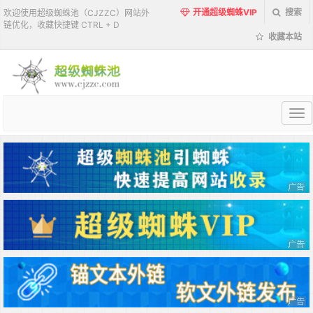
开通超级蜘蛛VIP
搜索
欢迎使用超级蜘蛛池（CJZZC）网站外
链优化，收藏快捷键 CTRL + D
收藏本站
超
级
蜘
蛛
池