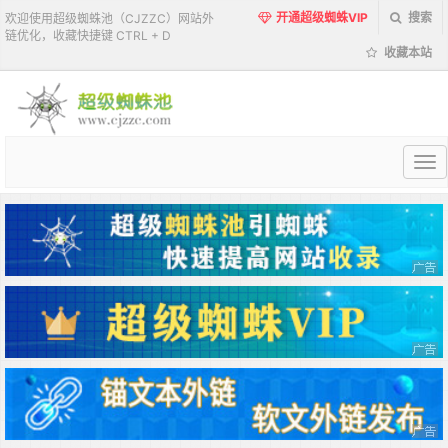
开通超级蜘蛛VIP
搜索
欢迎使用超级蜘蛛池（CJZZC）网站外
链优化，收藏快捷键 CTRL + D
收藏本站
超
级
蜘
蛛
池