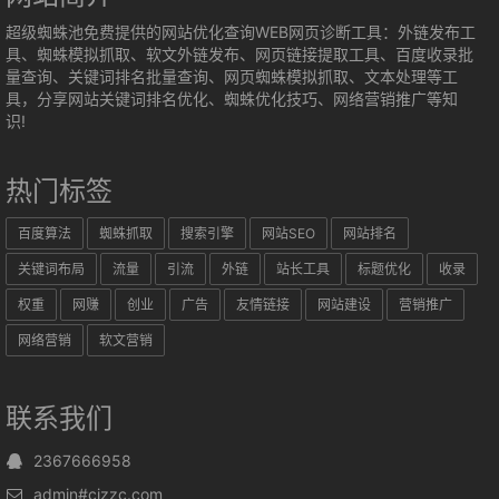
超级蜘蛛池免费提供的网站优化查询WEB网页诊断工具：外链发布工
具、蜘蛛模拟抓取、软文外链发布、网页链接提取工具、百度收录批
量查询、关键词排名批量查询、网页蜘蛛模拟抓取、文本处理等工
具，分享网站关键词排名优化、蜘蛛优化技巧、网络营销推广等知
识!
热门标签
百度算法
蜘蛛抓取
搜索引擎
网站SEO
网站排名
关键词布局
流量
引流
外链
站长工具
标题优化
收录
权重
网赚
创业
广告
友情链接
网站建设
营销推广
网络营销
软文营销
联系我们
2367666958
admin#cjzzc.com