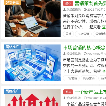
好文分享
营销策划首先
推荐
超级蜘蛛池
2025年03月0
营销策划是以消费需求为
来的不确定性，增强市场
进行了分析，一起来看
查
营销
市场营销
营销策
网络推广
市场营销的核心概念
超级蜘蛛池
2025年02月2
市场营销是指企业为了满
交换的一系列活动、过程
了十大最新趋势。希望
查
市场营销
内容营销
品
网络推广
一个新产品上
推荐
超级蜘蛛池
2022年11月2
一个新产品想要在竞争激