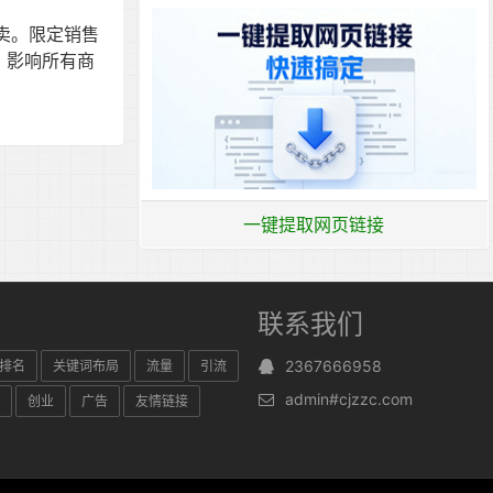
卖。限定销售
，影响所有商
一键提取网页链接
联系我们
2367666958
排名
关键词布局
流量
引流
admin#cjzzc.com
创业
广告
友情链接