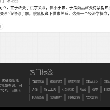
3日
4326
同点，在于改变了供求关系，供小于求，于是商品就变得紧俏热
求关系”值得你了解。敲黑板说下供求关系，这是一个经济学概念
销
热门标签
、蜘蛛模拟抓
百度算法
蜘蛛抓取
搜索引擎
网站SEO
网站
名批量查询、网
外链
站长工具
标题优化
收录
权重
网赚
化技巧、网络营
网站建设
营销推广
网络营销
软文营销