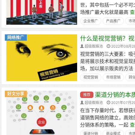
世，其中包括一个必不可
场推广最大化就是最高
查
企业推广
产品推广
市
网络推广
什么是视觉营销？视
超级蜘蛛池
2022年08月2
视觉营销的三大要素：吸
是将展示技术和视觉呈现
场，加以展示贩卖的方法
视觉营销
市场营销
转
好文分享
渠道分销的本
推荐
超级蜘蛛池
2021年07月2
在当下存量时代，若想获
道销售网络的建立，高效
分销体系的策略，一起
查
渠道分销
商业模式
市