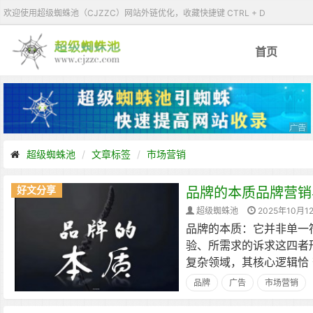
欢迎使用超级蜘蛛池（CJZZC）网站外链优化，收藏快捷键 CTRL + D
首页
超级蜘蛛池
文章标签
市场营销
好文分享
品牌的本质品牌营销
超级蜘蛛池
2025年10月1
品牌的本质：它并非单一
验、所需求的诉求这四者
复杂领域，其核心逻辑恰
品牌
广告
市场营销