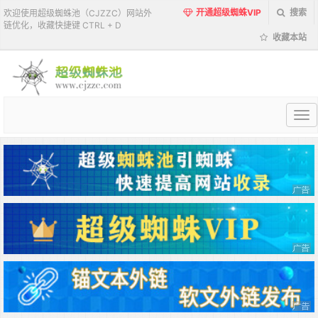
开通超级蜘蛛VIP
搜索
欢迎使用超级蜘蛛池（CJZZC）网站外
链优化，收藏快捷键 CTRL + D
收藏本站
超
级
蜘
蛛
池