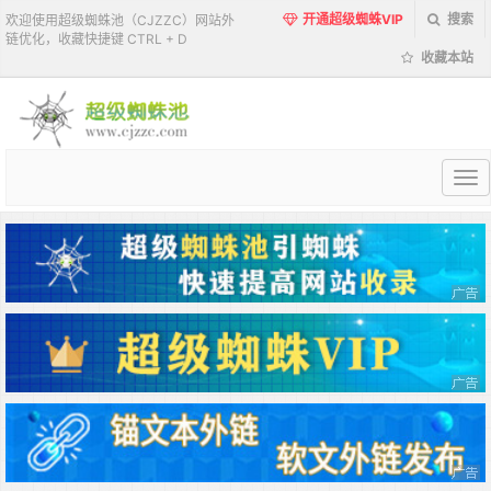
开通超级蜘蛛VIP
搜索
欢迎使用超级蜘蛛池（CJZZC）网站外
链优化，收藏快捷键 CTRL + D
收藏本站
超
级
蜘
蛛
池