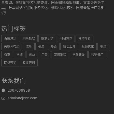
量查询、关键词排名批量查询、网页蜘蛛模拟抓取、文本处理等工
具，分享网站关键词排名优化、蜘蛛优化技巧、网络营销推广等知
识!
热门标签
百度算法
蜘蛛抓取
搜索引擎
网站SEO
网站排名
关键词布局
流量
引流
外链
站长工具
标题优化
收录
权重
网赚
创业
广告
友情链接
网站建设
营销推广
网络营销
软文营销
联系我们
2367666958
admin#cjzzc.com