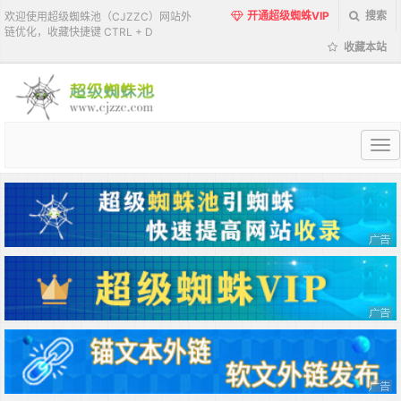
开通超级蜘蛛VIP
搜索
欢迎使用超级蜘蛛池（CJZZC）网站外
链优化，收藏快捷键 CTRL + D
收藏本站
超
级
蜘
蛛
池