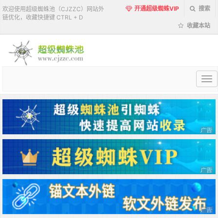
开通超级蜘蛛VIP
搜索
欢迎使用超级蜘蛛池（CJZZC）网站外
链优化，收藏快捷键 CTRL + D
收藏本站
超
级
蜘
蛛
池