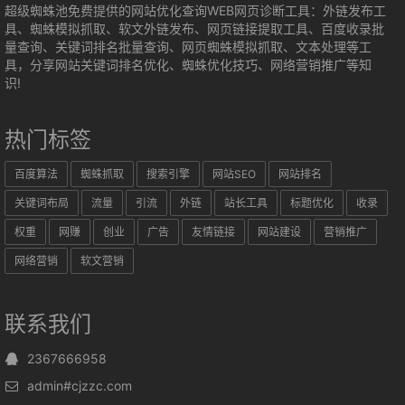
超级蜘蛛池免费提供的网站优化查询WEB网页诊断工具：外链发布工
具、蜘蛛模拟抓取、软文外链发布、网页链接提取工具、百度收录批
量查询、关键词排名批量查询、网页蜘蛛模拟抓取、文本处理等工
具，分享网站关键词排名优化、蜘蛛优化技巧、网络营销推广等知
识!
热门标签
百度算法
蜘蛛抓取
搜索引擎
网站SEO
网站排名
关键词布局
流量
引流
外链
站长工具
标题优化
收录
权重
网赚
创业
广告
友情链接
网站建设
营销推广
网络营销
软文营销
联系我们
2367666958
admin#cjzzc.com