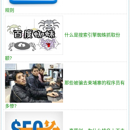
规则
什么是搜索引擎蜘蛛抓取份
额?
那些被骗去柬埔寨的程序员有
多惨?