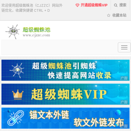
开通超级蜘蛛VIP
搜索
欢迎使用超级蜘蛛池（CJZZC）网站外
链优化，收藏快捷键 CTRL + D
收藏本站
超
级
蜘
蛛
池