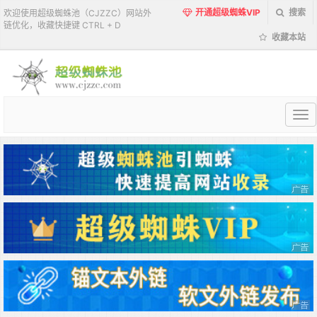
开通超级蜘蛛VIP
搜索
欢迎使用超级蜘蛛池（CJZZC）网站外
链优化，收藏快捷键 CTRL + D
收藏本站
超
级
蜘
蛛
池