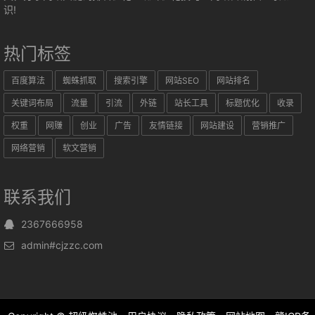
识!
热门标签
百度算法
蜘蛛抓取
搜索引擎
网站SEO
网站排名
关键词布局
流量
引流
外链
站长工具
标题优化
收录
权重
网赚
创业
广告
友情链接
网站建设
营销推广
网络营销
软文营销
联系我们
2367666958
admin#cjzzc.com