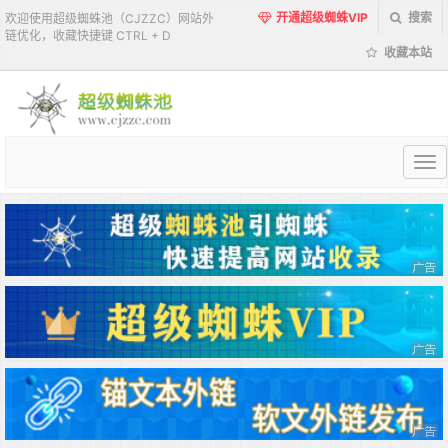
开通超级蜘蛛VIP
搜索
欢迎使用超级蜘蛛池（CJZZC）网站外
链优化，收藏快捷键 CTRL + D
收藏本站
超
级
蜘
蛛
池