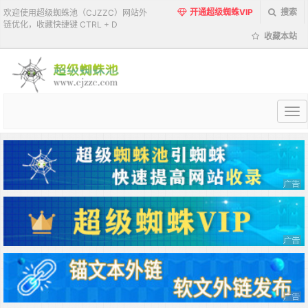
开通超级蜘蛛VIP
搜索
欢迎使用超级蜘蛛池（CJZZC）网站外
链优化，收藏快捷键 CTRL + D
收藏本站
超
级
蜘
蛛
池