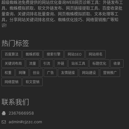
超级蜘蛛池免费提供的网站优化查询WEB网页诊断工具：外链发布工
具、蜘蛛模拟抓取、软文外链发布、网页链接提取工具、百度收录批
量查询、关键词排名批量查询、网页蜘蛛模拟抓取、文本处理等工
具，分享网站关键词排名优化、蜘蛛优化技巧、网络营销推广等知
识!
热门标签
百度算法
蜘蛛抓取
搜索引擎
网站SEO
网站排名
关键词布局
流量
引流
外链
站长工具
标题优化
收录
权重
网赚
创业
广告
友情链接
网站建设
营销推广
网络营销
软文营销
联系我们
2367666958
admin#cjzzc.com