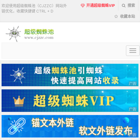
开通超级蜘蛛VIP
搜索
欢迎使用超级蜘蛛池（CJZZC）网站外
链优化，收藏快捷键 CTRL + D
收藏本站
超
级
蜘
蛛
池