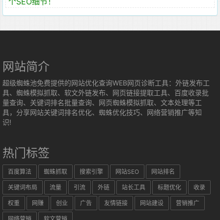
个SEO细节！
网站简介
超级蜘蛛池免费提供的网站优化查询WEB网页诊断工具：外链发布工
具、蜘蛛模拟抓取、软文外链发布、网页链接提取工具、百度收录批
量查询、关键词排名批量查询、网页蜘蛛模拟抓取、文本处理等工
具，分享网站关键词排名优化、蜘蛛优化技巧、网络营销推广等知
识!
热门标签
百度算法
蜘蛛抓取
搜索引擎
网站SEO
网站排名
关键词布局
流量
引流
外链
站长工具
标题优化
收录
权重
网赚
创业
广告
友情链接
网站建设
营销推广
网络营销
软文营销