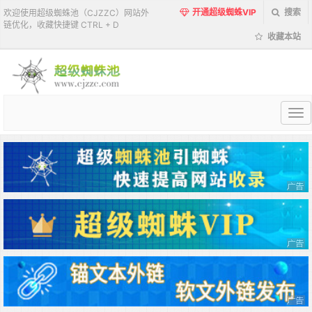
开通超级蜘蛛VIP
搜索
欢迎使用超级蜘蛛池（CJZZC）网站外
链优化，收藏快捷键 CTRL + D
收藏本站
超
级
蜘
蛛
池