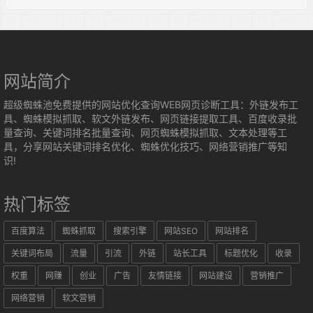
网站简介
超级蜘蛛池免费提供的网站优化查询WEB网页诊断工具：外链发布工
具、蜘蛛模拟抓取、软文外链发布、网页链接提取工具、百度收录批
量查询、关键词排名批量查询、网页蜘蛛模拟抓取、文本处理等工
具，分享网站关键词排名优化、蜘蛛优化技巧、网络营销推广等知
识!
热门标签
百度算法
蜘蛛抓取
搜索引擎
网站SEO
网站排名
关键词布局
流量
引流
外链
站长工具
标题优化
收录
权重
网赚
创业
广告
友情链接
网站建设
营销推广
网络营销
软文营销