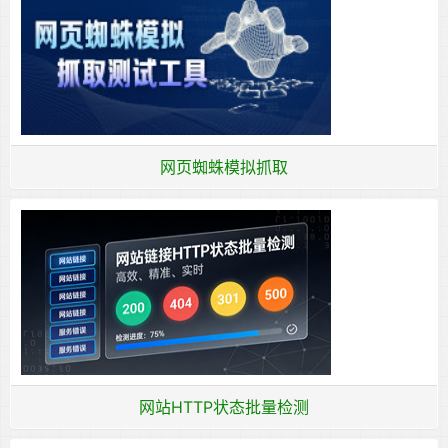
网页蜘蛛模拟抓取
网站HTTP状态批量检测